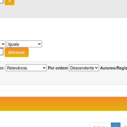
or:
Por ordem
Autores/Regi