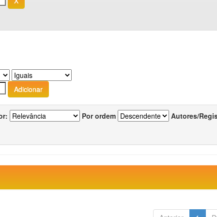
or:
Por ordem
Autores/Regi