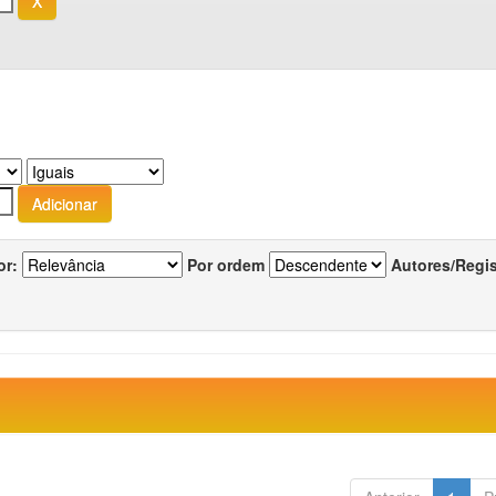
or:
Por ordem
Autores/Regi