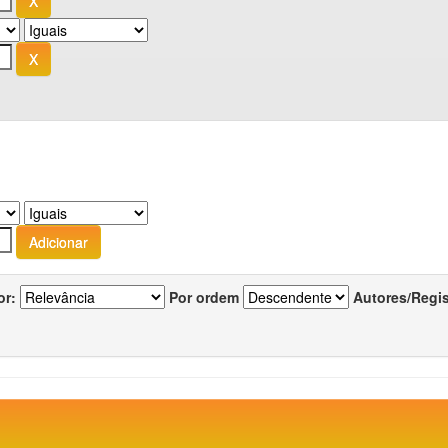
or:
Por ordem
Autores/Regi