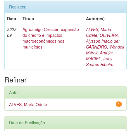
Registos:
Data
Título
Autor(es)
2022-
Agroamigo Crescer: expansão
ALVES, Maria
09
do crédito e impactos
Odete
;
OLIVEIRA,
macroeconômicos nos
Alysson Inácio de
;
municípios
CARNEIRO, Wendell
Márcio Araújo
;
MACIEL, Iracy
Soares Ribeiro
Refinar
Autor
ALVES, Maria Odete
1
Data de Publicação