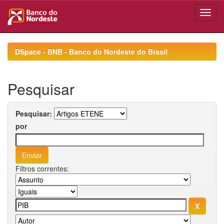
Skip
navigation
DSpace - BNB - Banco do Nordeste do Brasil
Pesquisar
Pesquisar:
por
Filtros correntes: