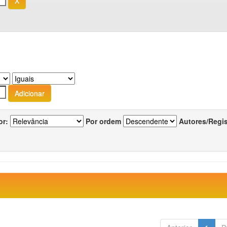
or:
Por ordem
Autores/Regi