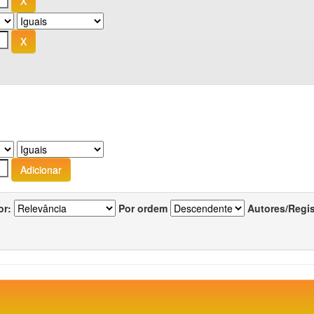
or:
Por ordem
Autores/Regi