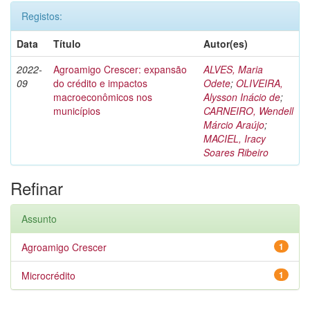
Registos:
Data
Título
Autor(es)
2022-
Agroamigo Crescer: expansão
ALVES, Maria
09
do crédito e impactos
Odete
;
OLIVEIRA,
macroeconômicos nos
Alysson Inácio de
;
municípios
CARNEIRO, Wendell
Márcio Araújo
;
MACIEL, Iracy
Soares Ribeiro
Refinar
Assunto
Agroamigo Crescer
1
Microcrédito
1