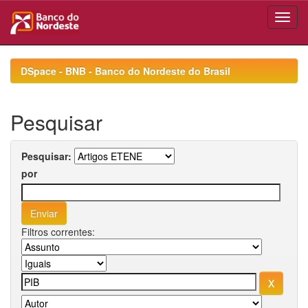
Skip
navigation
DSpace - BNB - Banco do Nordeste do Brasil
Pesquisar
Pesquisar:
por
Filtros correntes: