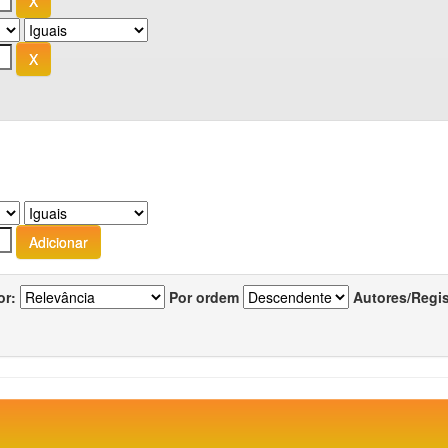
or:
Por ordem
Autores/Regi