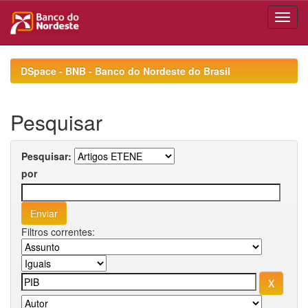
Skip
navigation
DSpace - BNB - Banco do Nordeste do Brasil
Pesquisar
Pesquisar:
por
Filtros correntes: