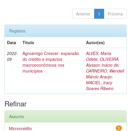
Anterior
1
Próxima
Registos:
Data
Título
Autor(es)
2022-
Agroamigo Crescer: expansão
ALVES, Maria
09
do crédito e impactos
Odete
;
OLIVEIRA,
macroeconômicos nos
Alysson Inácio de
;
municípios
CARNEIRO, Wendell
Márcio Araújo
;
MACIEL, Iracy
Soares Ribeiro
Refinar
Assunto
Microcrédito
1