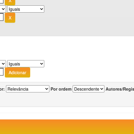
or:
Por ordem
Autores/Regi