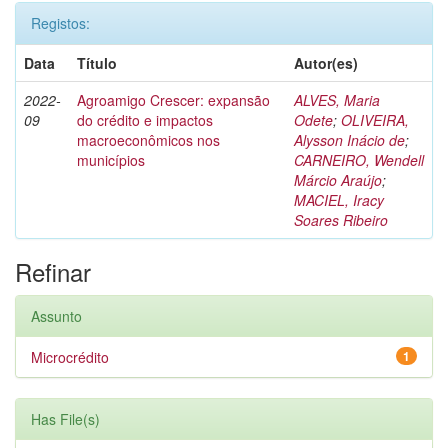
Registos:
Data
Título
Autor(es)
2022-
Agroamigo Crescer: expansão
ALVES, Maria
09
do crédito e impactos
Odete
;
OLIVEIRA,
macroeconômicos nos
Alysson Inácio de
;
municípios
CARNEIRO, Wendell
Márcio Araújo
;
MACIEL, Iracy
Soares Ribeiro
Refinar
Assunto
Microcrédito
1
Has File(s)