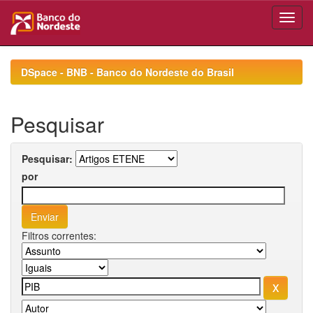
Skip
navigation
DSpace - BNB - Banco do Nordeste do Brasil
Pesquisar
Pesquisar:
por
Filtros correntes: