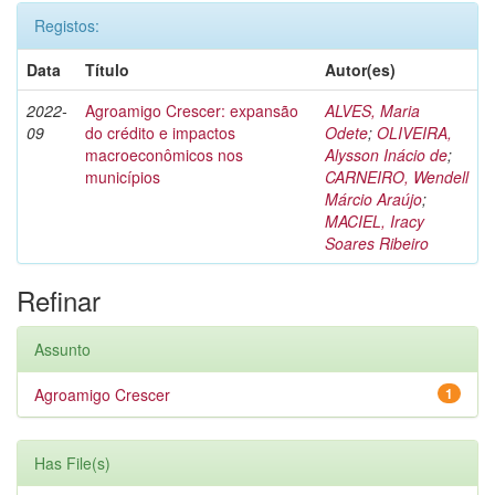
Registos:
Data
Título
Autor(es)
2022-
Agroamigo Crescer: expansão
ALVES, Maria
09
do crédito e impactos
Odete
;
OLIVEIRA,
macroeconômicos nos
Alysson Inácio de
;
municípios
CARNEIRO, Wendell
Márcio Araújo
;
MACIEL, Iracy
Soares Ribeiro
Refinar
Assunto
Agroamigo Crescer
1
Has File(s)