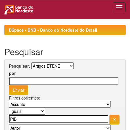
Skip
navigation
DSpace - BNB - Banco do Nordeste do Brasil
Pesquisar
Pesquisar:
por
Filtros correntes: