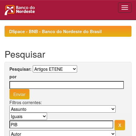
Skip
navigation
DSpace - BNB - Banco do Nordeste do Brasil
Pesquisar
Pesquisar:
por
Filtros correntes: