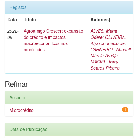
Registos:
Data
Título
Autor(es)
2022-
Agroamigo Crescer: expansão
ALVES, Maria
09
do crédito e impactos
Odete
;
OLIVEIRA,
macroeconômicos nos
Alysson Inácio de
;
municípios
CARNEIRO, Wendell
Márcio Araújo
;
MACIEL, Iracy
Soares Ribeiro
Refinar
Assunto
Microcrédito
1
Data de Publicação