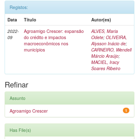
Registos:
Data
Título
Autor(es)
2022-
Agroamigo Crescer: expansão
ALVES, Maria
09
do crédito e impactos
Odete
;
OLIVEIRA,
macroeconômicos nos
Alysson Inácio de
;
municípios
CARNEIRO, Wendell
Márcio Araújo
;
MACIEL, Iracy
Soares Ribeiro
Refinar
Assunto
Agroamigo Crescer
1
Has File(s)