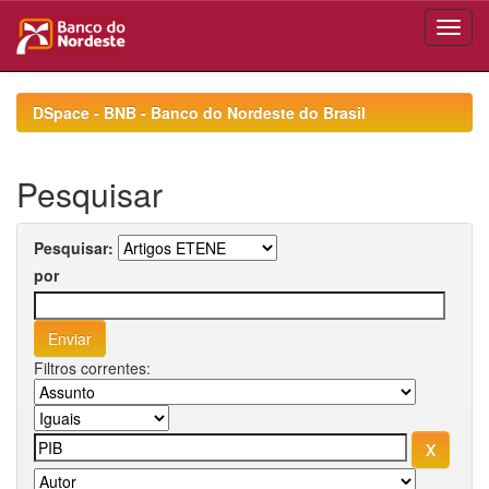
Skip
navigation
DSpace - BNB - Banco do Nordeste do Brasil
Pesquisar
Pesquisar:
por
Filtros correntes: