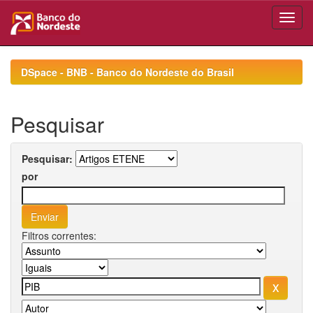
Skip
navigation
DSpace - BNB - Banco do Nordeste do Brasil
Pesquisar
Pesquisar:
por
Filtros correntes: