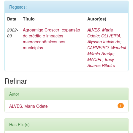
Registos:
Data
Título
Autor(es)
2022-
Agroamigo Crescer: expansão
ALVES, Maria
09
do crédito e impactos
Odete
;
OLIVEIRA,
macroeconômicos nos
Alysson Inácio de
;
municípios
CARNEIRO, Wendell
Márcio Araújo
;
MACIEL, Iracy
Soares Ribeiro
Refinar
Autor
ALVES, Maria Odete
1
Has File(s)