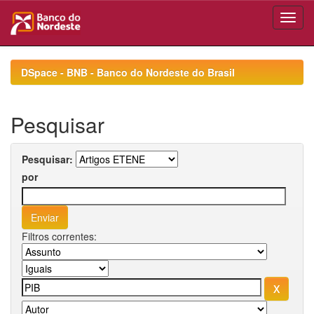
Skip
navigation
DSpace - BNB - Banco do Nordeste do Brasil
Pesquisar
Pesquisar:
por
Filtros correntes: