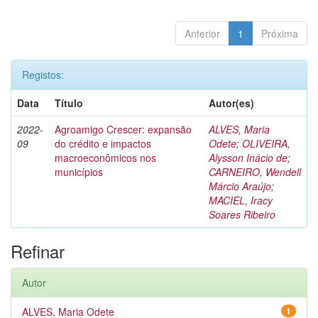
Anterior
1
Próxima
Registos:
Data
Título
Autor(es)
2022-
Agroamigo Crescer: expansão
ALVES, Maria
09
do crédito e impactos
Odete
;
OLIVEIRA,
macroeconômicos nos
Alysson Inácio de
;
municípios
CARNEIRO, Wendell
Márcio Araújo
;
MACIEL, Iracy
Soares Ribeiro
Refinar
Autor
ALVES, Maria Odete
1