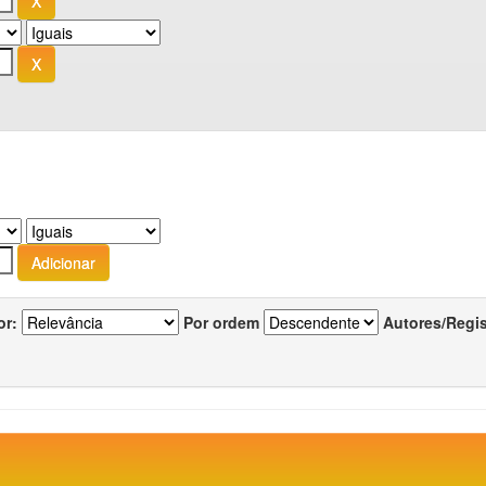
or:
Por ordem
Autores/Regi