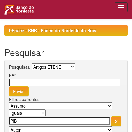
Skip
navigation
DSpace - BNB - Banco do Nordeste do Brasil
Pesquisar
Pesquisar:
por
Filtros correntes: