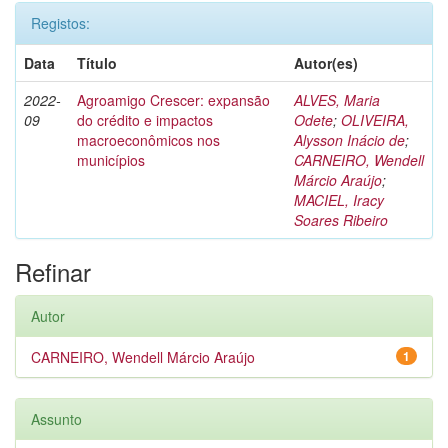
Registos:
Data
Título
Autor(es)
2022-
Agroamigo Crescer: expansão
ALVES, Maria
09
do crédito e impactos
Odete
;
OLIVEIRA,
macroeconômicos nos
Alysson Inácio de
;
municípios
CARNEIRO, Wendell
Márcio Araújo
;
MACIEL, Iracy
Soares Ribeiro
Refinar
Autor
CARNEIRO, Wendell Márcio Araújo
1
Assunto