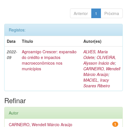
Anterior
1
Próxima
Registos:
Data
Título
Autor(es)
2022-
Agroamigo Crescer: expansão
ALVES, Maria
09
do crédito e impactos
Odete
;
OLIVEIRA,
macroeconômicos nos
Alysson Inácio de
;
municípios
CARNEIRO, Wendell
Márcio Araújo
;
MACIEL, Iracy
Soares Ribeiro
Refinar
Autor
CARNEIRO, Wendell Márcio Araújo
1