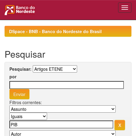
Skip
navigation
DSpace - BNB - Banco do Nordeste do Brasil
Pesquisar
Pesquisar:
por
Filtros correntes: