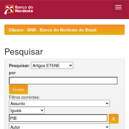
Skip
navigation
DSpace - BNB - Banco do Nordeste do Brasil
Pesquisar
Pesquisar:
por
Filtros correntes: