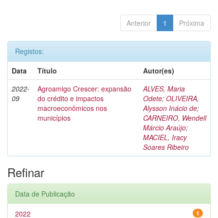
Anterior
1
Próxima
Registos:
Data
Título
Autor(es)
2022-
Agroamigo Crescer: expansão
ALVES, Maria
09
do crédito e impactos
Odete
;
OLIVEIRA,
macroeconômicos nos
Alysson Inácio de
;
municípios
CARNEIRO, Wendell
Márcio Araújo
;
MACIEL, Iracy
Soares Ribeiro
Refinar
Data de Publicação
2022
1