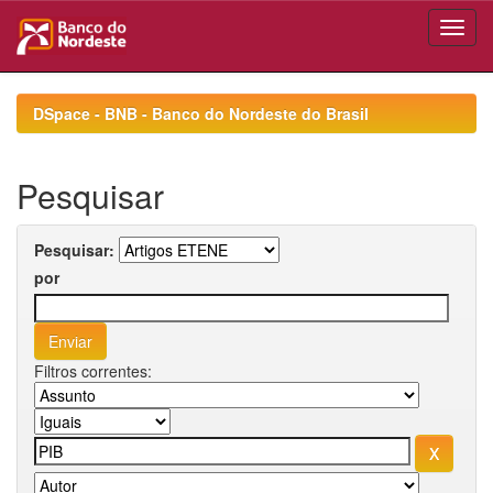
Skip
navigation
DSpace - BNB - Banco do Nordeste do Brasil
Pesquisar
Pesquisar:
por
Filtros correntes: