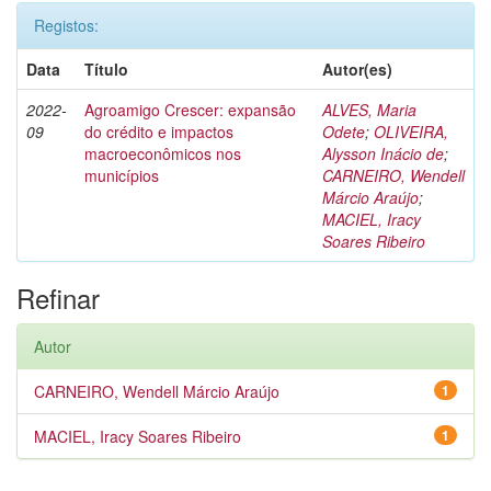
Registos:
Data
Título
Autor(es)
2022-
Agroamigo Crescer: expansão
ALVES, Maria
09
do crédito e impactos
Odete
;
OLIVEIRA,
macroeconômicos nos
Alysson Inácio de
;
municípios
CARNEIRO, Wendell
Márcio Araújo
;
MACIEL, Iracy
Soares Ribeiro
Refinar
Autor
CARNEIRO, Wendell Márcio Araújo
1
MACIEL, Iracy Soares Ribeiro
1