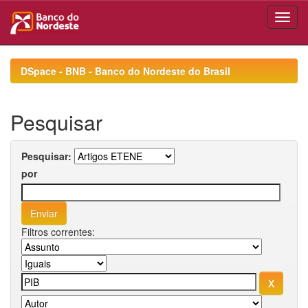
Skip
navigation
DSpace - BNB - Banco do Nordeste do Brasil
Pesquisar
Pesquisar:
por
Filtros correntes: