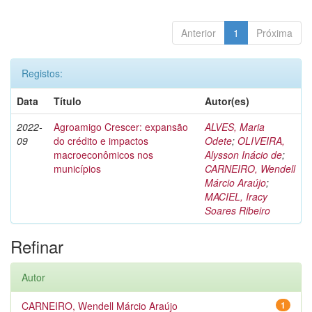
Anterior
1
Próxima
Registos:
Data
Título
Autor(es)
2022-
Agroamigo Crescer: expansão
ALVES, Maria
09
do crédito e impactos
Odete
;
OLIVEIRA,
macroeconômicos nos
Alysson Inácio de
;
municípios
CARNEIRO, Wendell
Márcio Araújo
;
MACIEL, Iracy
Soares Ribeiro
Refinar
Autor
CARNEIRO, Wendell Márcio Araújo
1