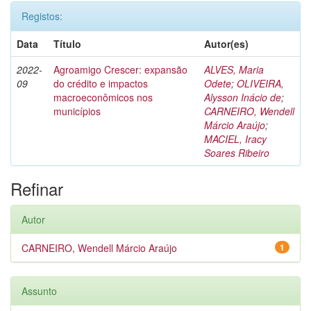
Registos:
Data
Título
Autor(es)
2022-
Agroamigo Crescer: expansão
ALVES, Maria
09
do crédito e impactos
Odete
;
OLIVEIRA,
macroeconômicos nos
Alysson Inácio de
;
municípios
CARNEIRO, Wendell
Márcio Araújo
;
MACIEL, Iracy
Soares Ribeiro
Refinar
Autor
CARNEIRO, Wendell Márcio Araújo
1
Assunto