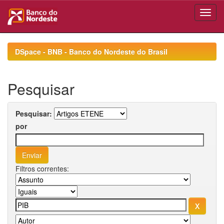
Skip
navigation
DSpace - BNB - Banco do Nordeste do Brasil
Pesquisar
Pesquisar:
por
Filtros correntes: