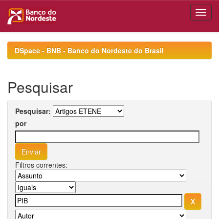
Skip
navigation
DSpace - BNB - Banco do Nordeste do Brasil
Pesquisar
Pesquisar:
por
Filtros correntes: