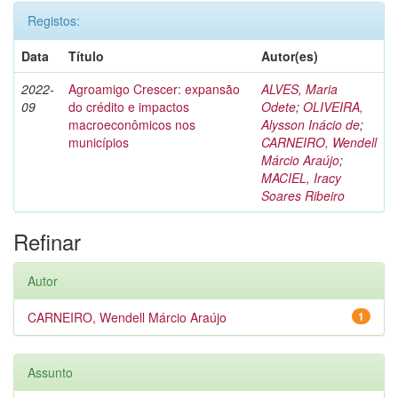
Registos:
Data
Título
Autor(es)
2022-
Agroamigo Crescer: expansão
ALVES, Maria
09
do crédito e impactos
Odete
;
OLIVEIRA,
macroeconômicos nos
Alysson Inácio de
;
municípios
CARNEIRO, Wendell
Márcio Araújo
;
MACIEL, Iracy
Soares Ribeiro
Refinar
Autor
CARNEIRO, Wendell Márcio Araújo
1
Assunto