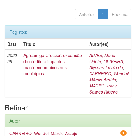
Anterior
1
Próxima
Registos:
Data
Título
Autor(es)
2022-
Agroamigo Crescer: expansão
ALVES, Maria
09
do crédito e impactos
Odete
;
OLIVEIRA,
macroeconômicos nos
Alysson Inácio de
;
municípios
CARNEIRO, Wendell
Márcio Araújo
;
MACIEL, Iracy
Soares Ribeiro
Refinar
Autor
CARNEIRO, Wendell Márcio Araújo
1