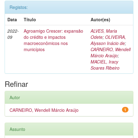
Registos:
Data
Título
Autor(es)
2022-
Agroamigo Crescer: expansão
ALVES, Maria
09
do crédito e impactos
Odete
;
OLIVEIRA,
macroeconômicos nos
Alysson Inácio de
;
municípios
CARNEIRO, Wendell
Márcio Araújo
;
MACIEL, Iracy
Soares Ribeiro
Refinar
Autor
CARNEIRO, Wendell Márcio Araújo
1
Assunto