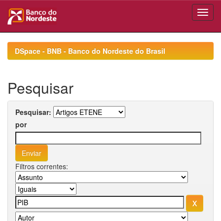
Skip
navigation
DSpace - BNB - Banco do Nordeste do Brasil
Pesquisar
Pesquisar:
por
Filtros correntes: