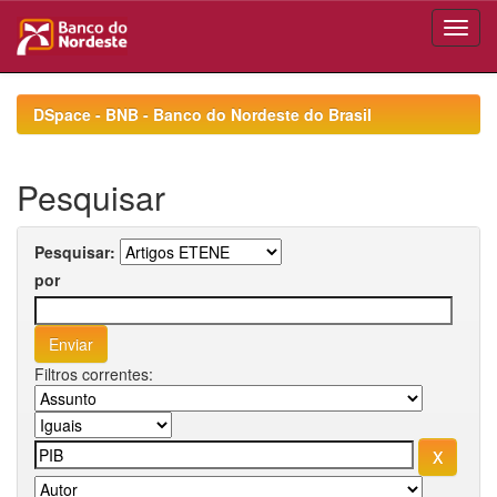
Skip
navigation
DSpace - BNB - Banco do Nordeste do Brasil
Pesquisar
Pesquisar:
por
Filtros correntes: