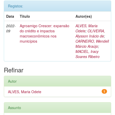
Registos:
Data
Título
Autor(es)
2022-
Agroamigo Crescer: expansão
ALVES, Maria
09
do crédito e impactos
Odete
;
OLIVEIRA,
macroeconômicos nos
Alysson Inácio de
;
municípios
CARNEIRO, Wendell
Márcio Araújo
;
MACIEL, Iracy
Soares Ribeiro
Refinar
Autor
ALVES, Maria Odete
1
Assunto