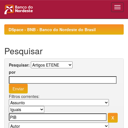
Skip
navigation
DSpace - BNB - Banco do Nordeste do Brasil
Pesquisar
Pesquisar:
por
Filtros correntes: