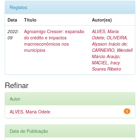
Registos:
Data
Título
Autor(es)
2022-
Agroamigo Crescer: expansão
ALVES, Maria
09
do crédito e impactos
Odete
;
OLIVEIRA,
macroeconômicos nos
Alysson Inácio de
;
municípios
CARNEIRO, Wendell
Márcio Araújo
;
MACIEL, Iracy
Soares Ribeiro
Refinar
Autor
ALVES, Maria Odete
1
Data de Publicação