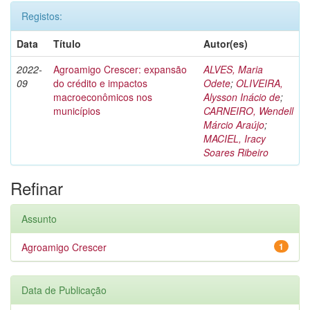
Registos:
Data
Título
Autor(es)
2022-
Agroamigo Crescer: expansão
ALVES, Maria
09
do crédito e impactos
Odete
;
OLIVEIRA,
macroeconômicos nos
Alysson Inácio de
;
municípios
CARNEIRO, Wendell
Márcio Araújo
;
MACIEL, Iracy
Soares Ribeiro
Refinar
Assunto
Agroamigo Crescer
1
Data de Publicação