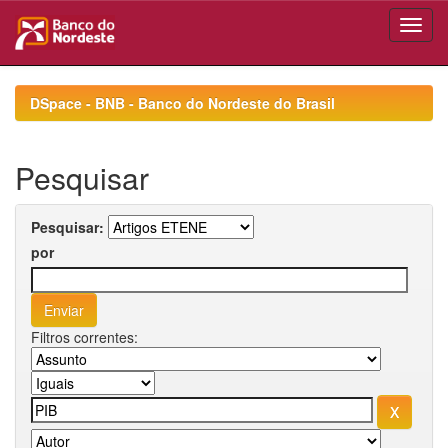
Skip
navigation
DSpace - BNB - Banco do Nordeste do Brasil
Pesquisar
Pesquisar:
por
Filtros correntes: