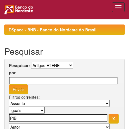
Skip
navigation
DSpace - BNB - Banco do Nordeste do Brasil
Pesquisar
Pesquisar:
por
Filtros correntes: