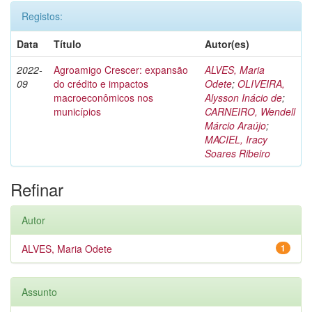
Registos:
Data
Título
Autor(es)
2022-
Agroamigo Crescer: expansão
ALVES, Maria
09
do crédito e impactos
Odete
;
OLIVEIRA,
macroeconômicos nos
Alysson Inácio de
;
municípios
CARNEIRO, Wendell
Márcio Araújo
;
MACIEL, Iracy
Soares Ribeiro
Refinar
Autor
ALVES, Maria Odete
1
Assunto