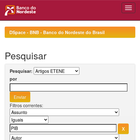
Skip
navigation
DSpace - BNB - Banco do Nordeste do Brasil
Pesquisar
Pesquisar:
por
Filtros correntes: