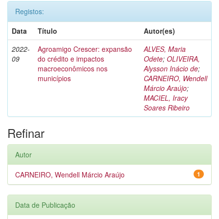
Registos:
Data
Título
Autor(es)
2022-
Agroamigo Crescer: expansão
ALVES, Maria
09
do crédito e impactos
Odete
;
OLIVEIRA,
macroeconômicos nos
Alysson Inácio de
;
municípios
CARNEIRO, Wendell
Márcio Araújo
;
MACIEL, Iracy
Soares Ribeiro
Refinar
Autor
CARNEIRO, Wendell Márcio Araújo
1
Data de Publicação