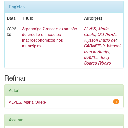
Registos:
Data
Título
Autor(es)
2022-
Agroamigo Crescer: expansão
ALVES, Maria
09
do crédito e impactos
Odete
;
OLIVEIRA,
macroeconômicos nos
Alysson Inácio de
;
municípios
CARNEIRO, Wendell
Márcio Araújo
;
MACIEL, Iracy
Soares Ribeiro
Refinar
Autor
ALVES, Maria Odete
1
Assunto