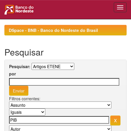
Skip
navigation
DSpace - BNB - Banco do Nordeste do Brasil
Pesquisar
Pesquisar:
por
Filtros correntes: