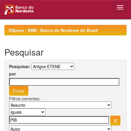
Skip
navigation
DSpace - BNB - Banco do Nordeste do Brasil
Pesquisar
Pesquisar:
por
Filtros correntes: