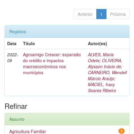
Anterior
1
Próxima
Registos:
Data
Título
Autor(es)
2022-
Agroamigo Crescer: expansão
ALVES, Maria
09
do crédito e impactos
Odete
;
OLIVEIRA,
macroeconômicos nos
Alysson Inácio de
;
municípios
CARNEIRO, Wendell
Márcio Araújo
;
MACIEL, Iracy
Soares Ribeiro
Refinar
Assunto
Agricultura Familiar
1