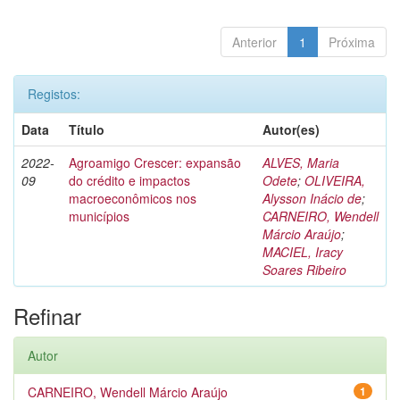
Anterior
1
Próxima
Registos:
Data
Título
Autor(es)
2022-
Agroamigo Crescer: expansão
ALVES, Maria
09
do crédito e impactos
Odete
;
OLIVEIRA,
macroeconômicos nos
Alysson Inácio de
;
municípios
CARNEIRO, Wendell
Márcio Araújo
;
MACIEL, Iracy
Soares Ribeiro
Refinar
Autor
CARNEIRO, Wendell Márcio Araújo
1