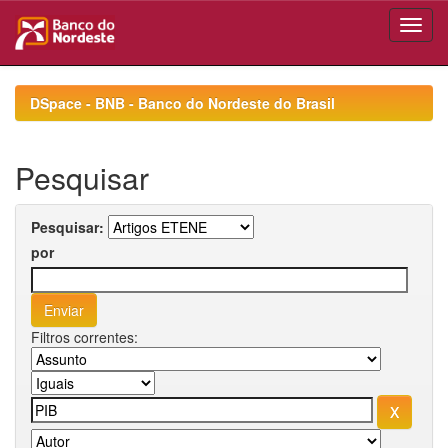
Skip
navigation
DSpace - BNB - Banco do Nordeste do Brasil
Pesquisar
Pesquisar:
por
Filtros correntes: