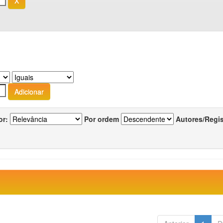
or:
Por ordem
Autores/Regi