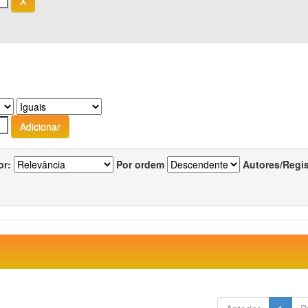
or:
Por ordem
Autores/Regi