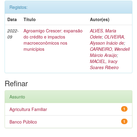
Registos:
Data
Título
Autor(es)
2022-
Agroamigo Crescer: expansão
ALVES, Maria
09
do crédito e impactos
Odete
;
OLIVEIRA,
macroeconômicos nos
Alysson Inácio de
;
municípios
CARNEIRO, Wendell
Márcio Araújo
;
MACIEL, Iracy
Soares Ribeiro
Refinar
Assunto
Agricultura Familiar
1
Banco Público
1