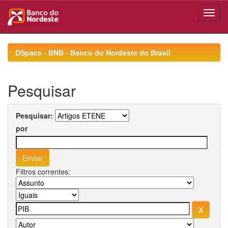
Skip
navigation
DSpace - BNB - Banco do Nordeste do Brasil
Pesquisar
Pesquisar:
por
Filtros correntes: