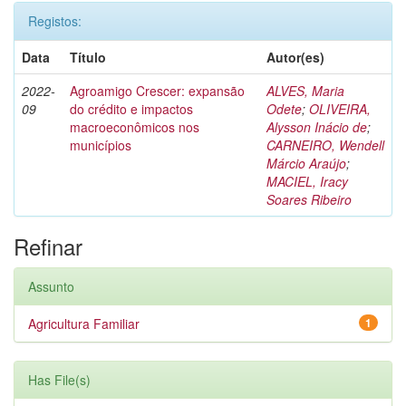
Registos:
Data
Título
Autor(es)
2022-
Agroamigo Crescer: expansão
ALVES, Maria
09
do crédito e impactos
Odete
;
OLIVEIRA,
macroeconômicos nos
Alysson Inácio de
;
municípios
CARNEIRO, Wendell
Márcio Araújo
;
MACIEL, Iracy
Soares Ribeiro
Refinar
Assunto
Agricultura Familiar
1
Has File(s)