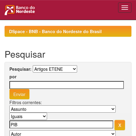
Skip
navigation
DSpace - BNB - Banco do Nordeste do Brasil
Pesquisar
Pesquisar:
por
Filtros correntes: