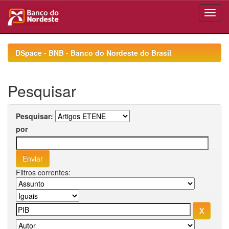
Skip
navigation
DSpace - BNB - Banco do Nordeste do Brasil
Pesquisar
Pesquisar:
por
Filtros correntes: