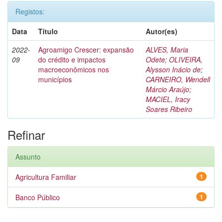
Registos:
Data
Título
Autor(es)
2022-
Agroamigo Crescer: expansão
ALVES, Maria
09
do crédito e impactos
Odete
;
OLIVEIRA,
macroeconômicos nos
Alysson Inácio de
;
municípios
CARNEIRO, Wendell
Márcio Araújo
;
MACIEL, Iracy
Soares Ribeiro
Refinar
Assunto
Agricultura Familiar
1
Banco Público
1