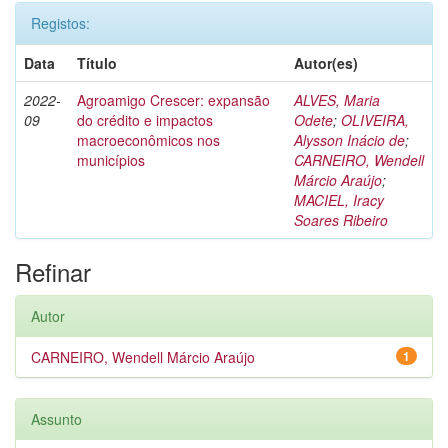
Registos:
Data
Título
Autor(es)
2022-
Agroamigo Crescer: expansão
ALVES, Maria
09
do crédito e impactos
Odete
;
OLIVEIRA,
macroeconômicos nos
Alysson Inácio de
;
municípios
CARNEIRO, Wendell
Márcio Araújo
;
MACIEL, Iracy
Soares Ribeiro
Refinar
Autor
CARNEIRO, Wendell Márcio Araújo
1
Assunto