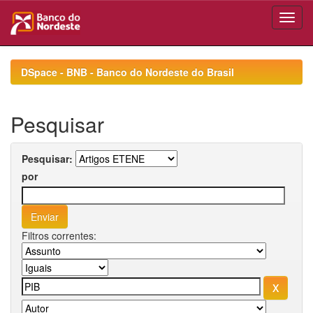
Skip
navigation
DSpace - BNB - Banco do Nordeste do Brasil
Pesquisar
Pesquisar:
por
Filtros correntes: