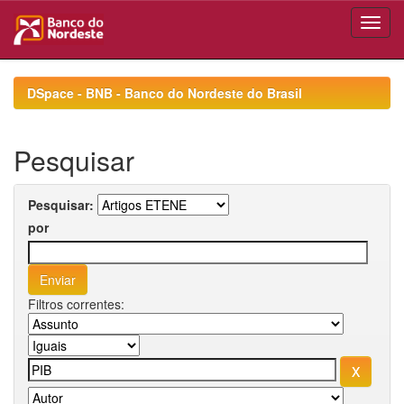
Skip
navigation
DSpace - BNB - Banco do Nordeste do Brasil
Pesquisar
Pesquisar:
por
Filtros correntes: