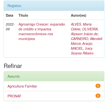
Registos:
Data
Título
Autor(es)
2022-
Agroamigo Crescer: expansão
ALVES, Maria
09
do crédito e impactos
Odete
;
OLIVEIRA,
macroeconômicos nos
Alysson Inácio de
;
municípios
CARNEIRO, Wendell
Márcio Araújo
;
MACIEL, Iracy
Soares Ribeiro
Refinar
Assunto
Agricultura Familiar
1
PRONAF
1