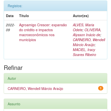
Registos:
Data
Título
Autor(es)
2022-
Agroamigo Crescer: expansão
ALVES, Maria
09
do crédito e impactos
Odete
;
OLIVEIRA,
macroeconômicos nos
Alysson Inácio de
;
municípios
CARNEIRO, Wendell
Márcio Araújo
;
MACIEL, Iracy
Soares Ribeiro
Refinar
Autor
CARNEIRO, Wendell Márcio Araújo
1
Assunto