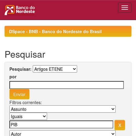
Skip
navigation
DSpace - BNB - Banco do Nordeste do Brasil
Pesquisar
Pesquisar:
por
Filtros correntes: