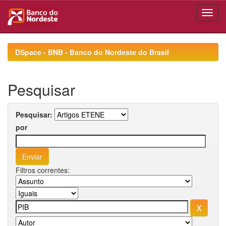
Skip
navigation
DSpace - BNB - Banco do Nordeste do Brasil
Pesquisar
Pesquisar:
por
Filtros correntes: