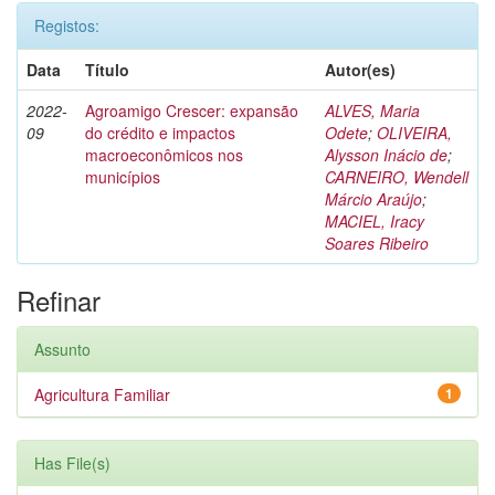
Registos:
Data
Título
Autor(es)
2022-
Agroamigo Crescer: expansão
ALVES, Maria
09
do crédito e impactos
Odete
;
OLIVEIRA,
macroeconômicos nos
Alysson Inácio de
;
municípios
CARNEIRO, Wendell
Márcio Araújo
;
MACIEL, Iracy
Soares Ribeiro
Refinar
Assunto
Agricultura Familiar
1
Has File(s)