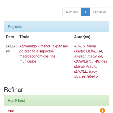
Anterior
1
Próxima
Registos:
Data
Título
Autor(es)
2022-
Agroamigo Crescer: expansão
ALVES, Maria
09
do crédito e impactos
Odete
;
OLIVEIRA,
macroeconômicos nos
Alysson Inácio de
;
municípios
CARNEIRO, Wendell
Márcio Araújo
;
MACIEL, Iracy
Soares Ribeiro
Refinar
Has File(s)
true
1