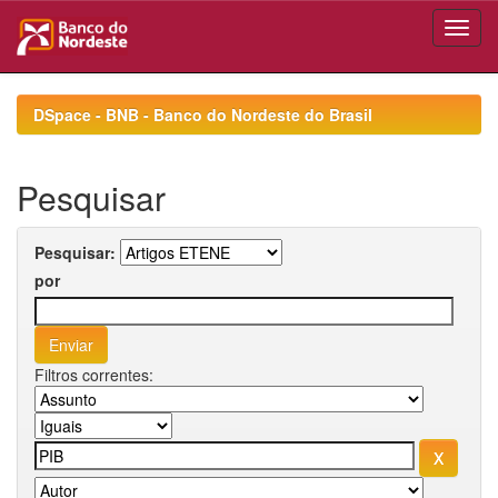
Skip
navigation
DSpace - BNB - Banco do Nordeste do Brasil
Pesquisar
Pesquisar:
por
Filtros correntes: