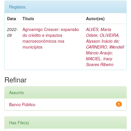
Registos:
Data
Título
Autor(es)
2022-
Agroamigo Crescer: expansão
ALVES, Maria
09
do crédito e impactos
Odete
;
OLIVEIRA,
macroeconômicos nos
Alysson Inácio de
;
municípios
CARNEIRO, Wendell
Márcio Araújo
;
MACIEL, Iracy
Soares Ribeiro
Refinar
Assunto
Banco Público
1
Has File(s)