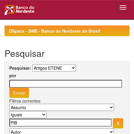
Skip
navigation
DSpace - BNB - Banco do Nordeste do Brasil
Pesquisar
Pesquisar:
por
Filtros correntes: