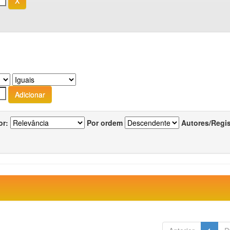
or:
Por ordem
Autores/Regi