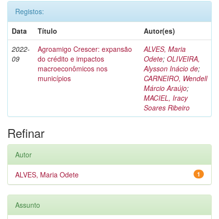
Registos:
Data
Título
Autor(es)
2022-
Agroamigo Crescer: expansão
ALVES, Maria
09
do crédito e impactos
Odete
;
OLIVEIRA,
macroeconômicos nos
Alysson Inácio de
;
municípios
CARNEIRO, Wendell
Márcio Araújo
;
MACIEL, Iracy
Soares Ribeiro
Refinar
Autor
ALVES, Maria Odete
1
Assunto