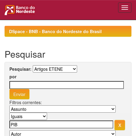
Skip
navigation
DSpace - BNB - Banco do Nordeste do Brasil
Pesquisar
Pesquisar:
por
Filtros correntes: