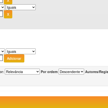
or:
Por ordem
Autores/Regi