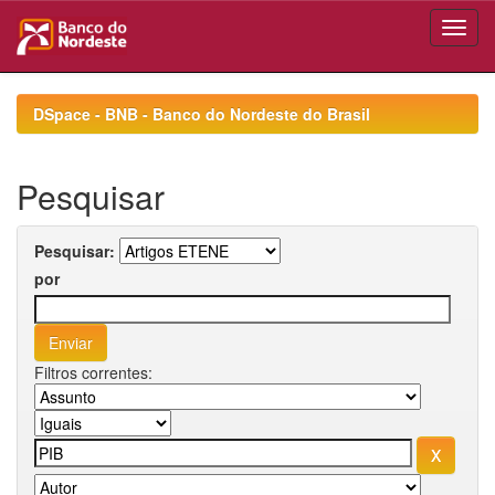
Skip
navigation
DSpace - BNB - Banco do Nordeste do Brasil
Pesquisar
Pesquisar:
por
Filtros correntes: