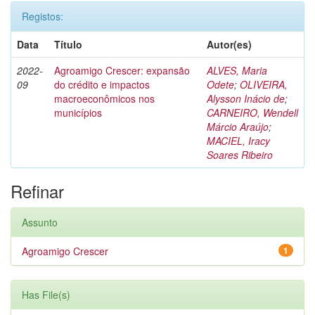
Registos:
Data
Título
Autor(es)
2022-
Agroamigo Crescer: expansão
ALVES, Maria
09
do crédito e impactos
Odete
;
OLIVEIRA,
macroeconômicos nos
Alysson Inácio de
;
municípios
CARNEIRO, Wendell
Márcio Araújo
;
MACIEL, Iracy
Soares Ribeiro
Refinar
Assunto
Agroamigo Crescer
1
Has File(s)